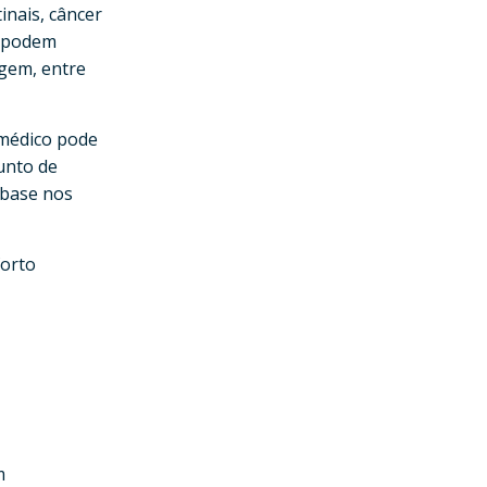
inais, câncer
es podem
agem, entre
 médico pode
unto de
m base nos
forto
m