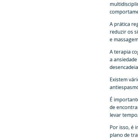
multidiscipl
comportamen
A prática re
reduzir os 
e massagem
A terapia c
a ansiedade
desencadei
Existem vár
antiespasmód
É important
de encontra
levar tempo
Por isso, é
plano de tr