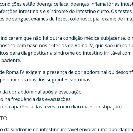
condições estão doença celíaca, doenças inflamatórias intest
infecções intestinais e síndrome do intestino curto. Os test
mes de sangue, exames de fezes, colonoscopia, exame de im
s indicarem que não há outra condição médica subjacente, o
gnóstico com base nos critérios de Roma IV, que são um conj
ínicos para diagnosticar a síndrome do intestino irritável co
 paciente.
s de Roma IV exigem a presença de dor abdominal ou descon
 pelo menos dois dos seguintes sintomas:
 da dor abdominal após a evacuação
ão na frequência das evacuações
ão na aparência das fezes (como diarreia e constipação)
TO
o da síndrome do intestino irritável envolve uma abordage