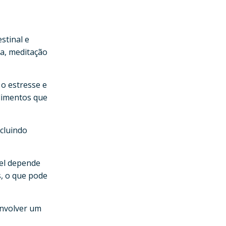
stinal e
ga, meditação
 o estresse e
alimentos que
cluindo
vel depende
s, o que pode
envolver um