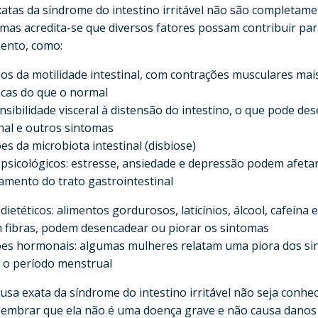
xatas da síndrome do intestino irritável não são completam
 mas acredita-se que diversos fatores possam contribuir par
ento, como:
ios da motilidade intestinal, com contrações musculares mai
acas do que o normal
nsibilidade visceral à distensão do intestino, o que pode de
al e outros sintomas
es da microbiota intestinal (disbiose)
 psicológicos: estresse, ansiedade e depressão podem afeta
amento do trato gastrointestinal
dietéticos: alimentos gordurosos, laticínios, álcool, cafeína 
m fibras, podem desencadear ou piorar os sintomas
ões hormonais: algumas mulheres relatam uma piora dos s
 o período menstrual
sa exata da síndrome do intestino irritável não seja conhec
lembrar que ela não é uma doença grave e não causa danos