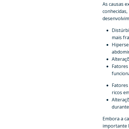
As causas e
conhecidas,
desenvolvim
Distúrb
mais fr
Hiperse
abdomin
Alteraçõ
Fatores
funcion
Fatores 
ricos e
Alteraç
durante
Embora a cau
importante 