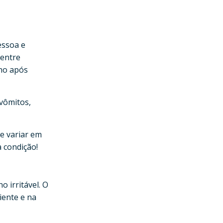
essoa e
 entre
ino após
vômitos,
 e variar em
 condição!
 irritável. O
iente e na