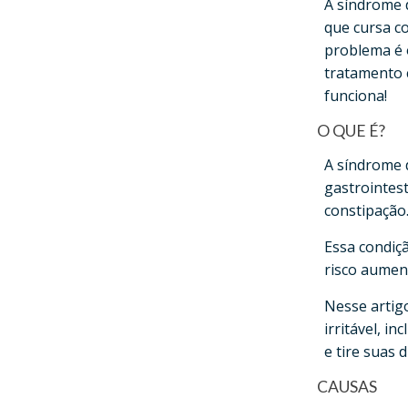
A síndrome d
que cursa co
problema é o
tratamento 
funciona!
O QUE É?
A síndrome d
gastrointest
constipação
Essa condiç
risco aumen
Nesse artig
irritável, i
e tire suas 
CAUSAS