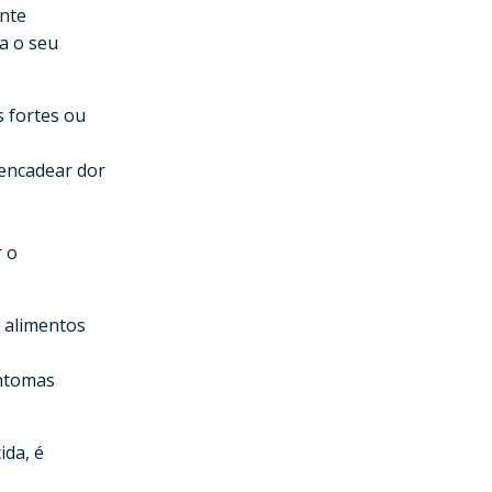
ente
a o seu
s fortes ou
sencadear dor
r o
e alimentos
intomas
ida, é