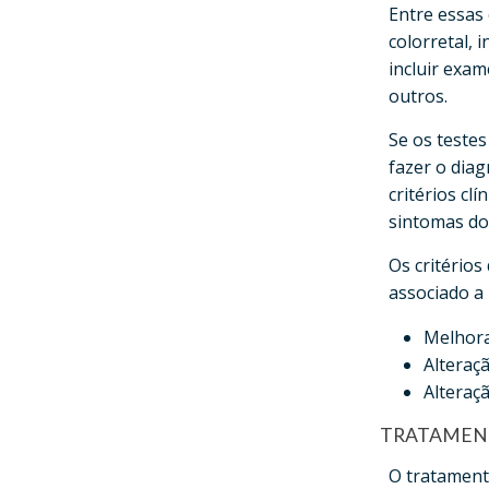
Entre essas 
colorretal, 
incluir exa
outros.
Se os teste
fazer o dia
critérios cl
sintomas do
Os critério
associado a
Melhora
Alteraç
Alteraç
TRATAMEN
O tratament