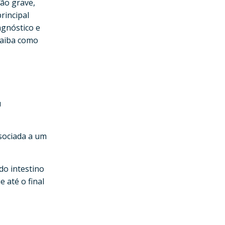
não grave,
rincipal
agnóstico e
Saiba como
u
sociada a um
do intestino
e até o final