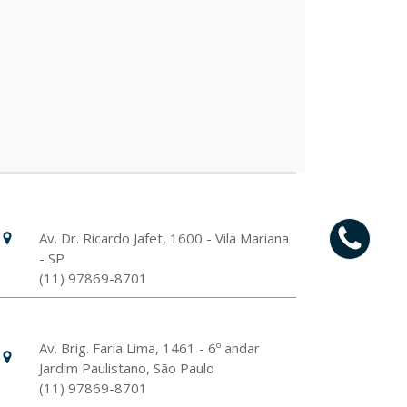
Hospital Israelita Albert Einstein
Unidade Chácara Klabin
Av. Dr. Ricardo Jafet, 1600 - Vila Mariana
- SP
(11) 97869-8701
Livance Unidade Bela Vista
Av. Brig. Faria Lima, 1461 - 6º andar
Jardim Paulistano, São Paulo
(11) 97869-8701