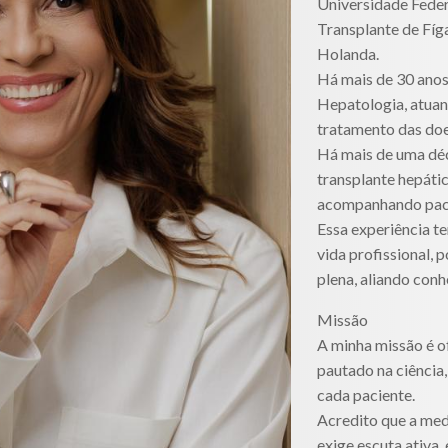
Universidade Fede
Transplante de Fíg
Holanda.
Há mais de 30 anos
Hepatologia, atuan
tratamento das doe
Há mais de uma déc
transplante hepátic
acompanhando pacie
Essa experiência t
vida profissional, 
plena, aliando con
Missão
A minha missão é o
pautado na ciência,
cada paciente.
Acredito que a medi
exige escuta ativa, 