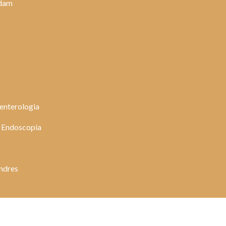
rdam
oenterologia
e Endoscopia
ondres