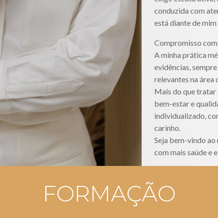
conduzida com aten
está diante de mim
Compromisso com
A minha prática m
evidências, sempre
relevantes na área
Mais do que trata
bem-estar e qualid
individualizado, co
carinho.
Seja bem-vindo ao 
com mais saúde e eq
FORMAÇÃO