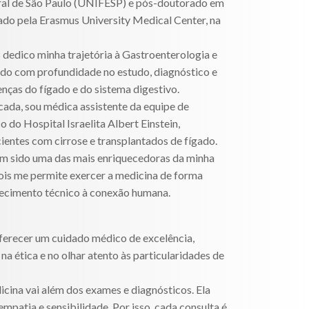
ral de São Paulo (UNIFESP) e pós-doutorado em
ado pela Erasmus University Medical Center, na
 dedico minha trajetória à Gastroenterologia e
do com profundidade no estudo, diagnóstico e
nças do fígado e do sistema digestivo.
ada, sou médica assistente da equipe de
o do Hospital Israelita Albert Einstein,
ntes com cirrose e transplantados de fígado.
em sido uma das mais enriquecedoras da minha
pois me permite exercer a medicina de forma
hecimento técnico à conexão humana.
ferecer um cuidado médico de excelência,
 na ética e no olhar atento às particularidades de
cina vai além dos exames e diagnósticos. Ela
empatia e sensibilidade. Por isso, cada consulta é