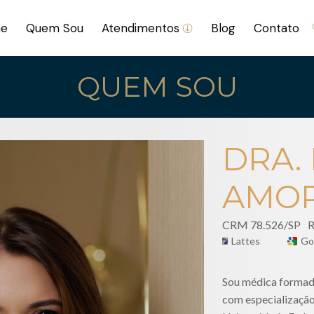
e
Quem Sou
Atendimentos
Blog
Contato
QUEM SOU
DRA. 
AMOR
CRM 78.526/SP
Lattes
Go
Sou médica formada
com especialização