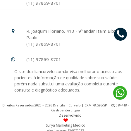
(11) 97869-8701
Hospital Israelita Albert Einstein
Unidade Morumbi
R. Joaquim Floriano, 413 - 9º andar Itaim Bibi, São
Paulo
(11) 97869-8701
(11) 97869-8701
O site draliliancurvelo.com.br visa melhorar o acesso aos
pacientes à informação de qualidade sobre sua saúde,
porém nada substitui uma avaliação completa durante
consulta e diagnóstico adequados.
Direitos Reservados 2023 – 2026 Dra Lilian Curvelo | CRM 78.526/SP | RQE 84418 -
Gastroenterologia
Desenvolvido
Surya Marketing Médico
Atualizado em 25/07/2023