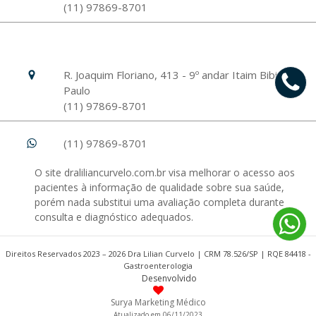
(11) 97869-8701
Hospital Israelita Albert Einstein
Unidade Morumbi
R. Joaquim Floriano, 413 - 9º andar Itaim Bibi, São
Paulo
(11) 97869-8701
(11) 97869-8701
O site draliliancurvelo.com.br visa melhorar o acesso aos
pacientes à informação de qualidade sobre sua saúde,
porém nada substitui uma avaliação completa durante
consulta e diagnóstico adequados.
Direitos Reservados 2023 – 2026 Dra Lilian Curvelo | CRM 78.526/SP | RQE 84418 -
Gastroenterologia
Desenvolvido
Surya Marketing Médico
Atualizado em 06/11/2023