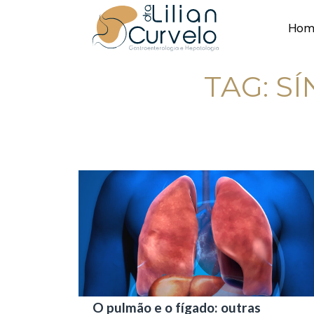
Hom
TAG:
S
O pulmão e o fígado: outras