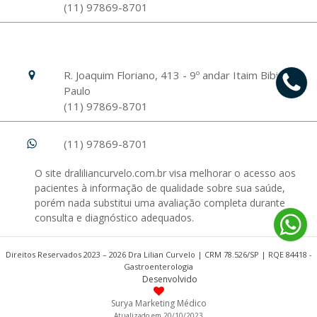
(11) 97869-8701
Hospital Israelita Albert Einstein
Unidade Morumbi
R. Joaquim Floriano, 413 - 9º andar Itaim Bibi, São
Paulo
(11) 97869-8701
(11) 97869-8701
O site draliliancurvelo.com.br visa melhorar o acesso aos
pacientes à informação de qualidade sobre sua saúde,
porém nada substitui uma avaliação completa durante
consulta e diagnóstico adequados.
Direitos Reservados 2023 – 2026 Dra Lilian Curvelo | CRM 78.526/SP | RQE 84418 -
Gastroenterologia
Desenvolvido
Surya Marketing Médico
Atualizado em 20/10/2023