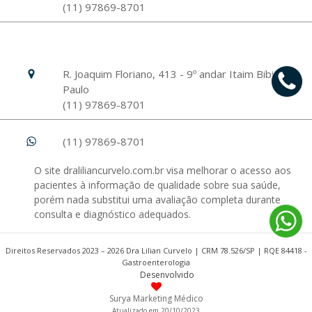
(11) 97869-8701
Hospital Israelita Albert Einstein
Unidade Morumbi
R. Joaquim Floriano, 413 - 9º andar Itaim Bibi, São
Paulo
(11) 97869-8701
(11) 97869-8701
O site draliliancurvelo.com.br visa melhorar o acesso aos
pacientes à informação de qualidade sobre sua saúde,
porém nada substitui uma avaliação completa durante
consulta e diagnóstico adequados.
Direitos Reservados 2023 – 2026 Dra Lilian Curvelo | CRM 78.526/SP | RQE 84418 -
Gastroenterologia
Desenvolvido
Surya Marketing Médico
Atualizado em 20/10/2023