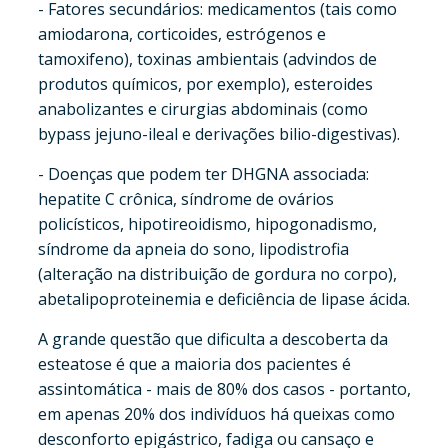
- Fatores secundários: medicamentos (tais como
amiodarona, corticoides, estrógenos e
tamoxifeno), toxinas ambientais (advindos de
produtos químicos, por exemplo), esteroides
anabolizantes e cirurgias abdominais (como
bypass jejuno-ileal e derivações bilio-digestivas).
- Doenças que podem ter DHGNA associada:
hepatite C crônica, síndrome de ovários
policísticos, hipotireoidismo, hipogonadismo,
síndrome da apneia do sono, lipodistrofia
(alteração na distribuição de gordura no corpo),
abetalipoproteinemia e deficiência de lipase ácida.
A grande questão que dificulta a descoberta da
esteatose é que a maioria dos pacientes é
assintomática - mais de 80% dos casos - portanto,
em apenas 20% dos indivíduos há queixas como
desconforto epigástrico, fadiga ou cansaço e