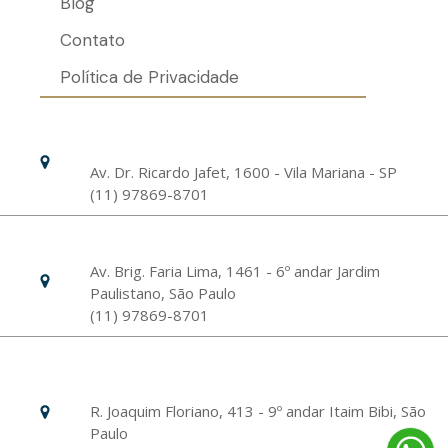
Blog
Contato
Política de Privacidade
Hospital Israelita Albert Einstein
Unidade Chácara Klabin
Av. Dr. Ricardo Jafet, 1600 - Vila Mariana - SP
(11) 97869-8701
Livance Unidade Bela Vista
Av. Brig. Faria Lima, 1461 - 6º andar Jardim
Paulistano, São Paulo
(11) 97869-8701
Hospital Israelita Albert Einstein
Unidade Morumbi
R. Joaquim Floriano, 413 - 9º andar Itaim Bibi, São
Paulo